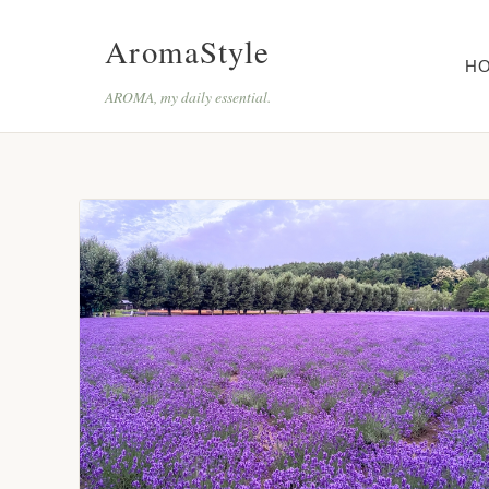
AromaStyle
H
AROMA, my daily essential.