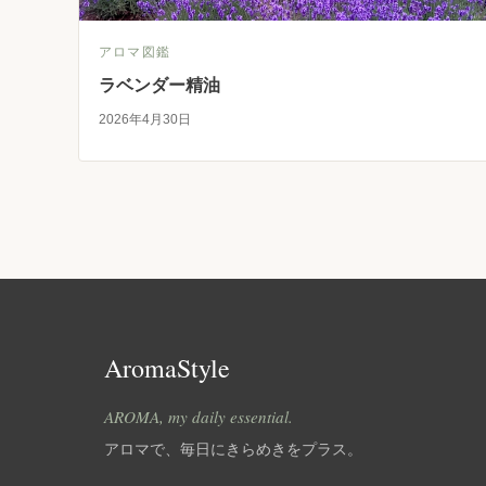
アロマ図鑑
ラベンダー精油
2026年4月30日
AromaStyle
AROMA, my daily essential.
アロマで、毎日にきらめきをプラス。