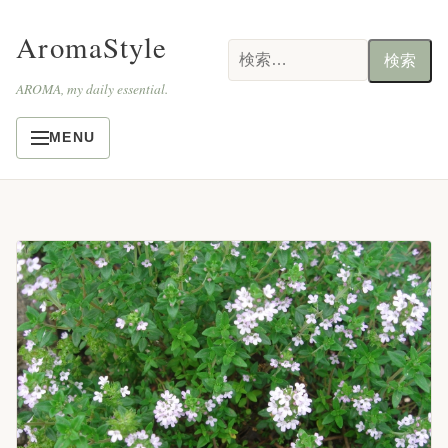
AromaStyle
検
索:
AROMA, my daily essential.
MENU