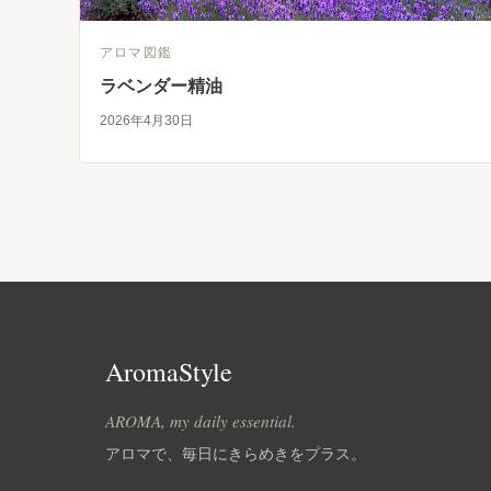
アロマ図鑑
ラベンダー精油
2026年4月30日
AromaStyle
AROMA, my daily essential.
アロマで、毎日にきらめきをプラス。