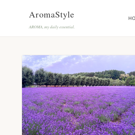
AromaStyle
H
AROMA, my daily essential.