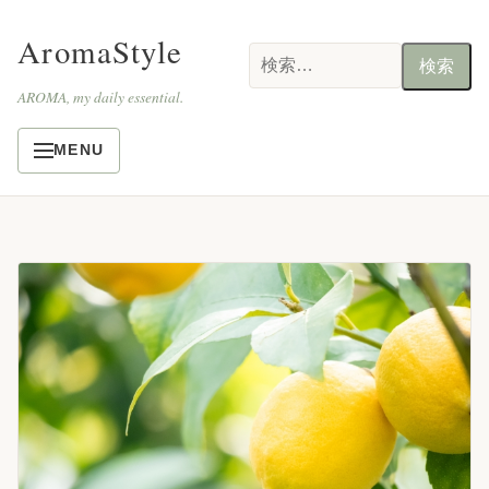
AromaStyle
検
索:
AROMA, my daily essential.
MENU