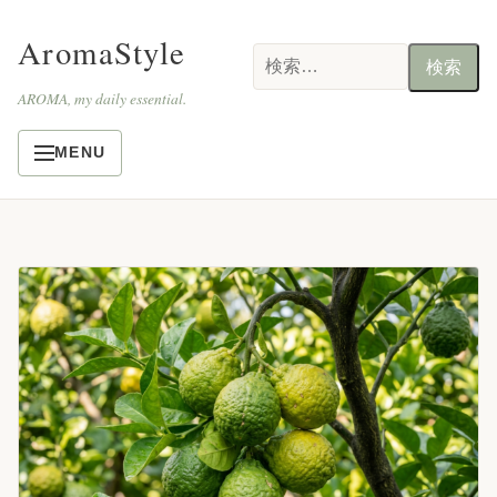
AromaStyle
検
索:
AROMA, my daily essential.
MENU