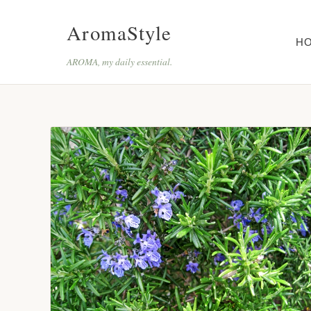
AromaStyle
H
AROMA, my daily essential.