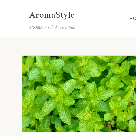
AromaStyle
H
AROMA, my daily essential.