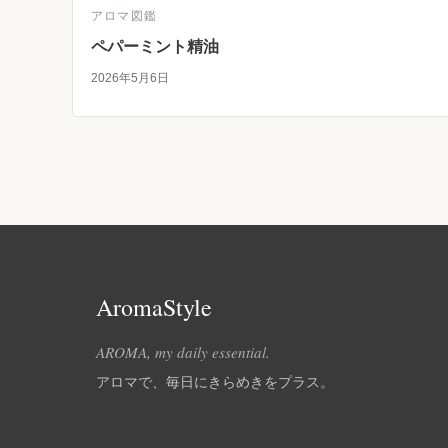
アロマ図鑑
ペパーミント精油
2026年5月6日
AromaStyle
AROMA, my daily essential.
アロマで、毎日にきらめきをプラス。