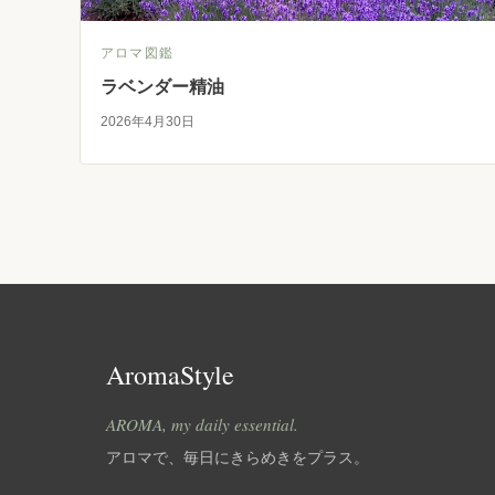
アロマ図鑑
ラベンダー精油
2026年4月30日
AromaStyle
AROMA, my daily essential.
アロマで、毎日にきらめきをプラス。