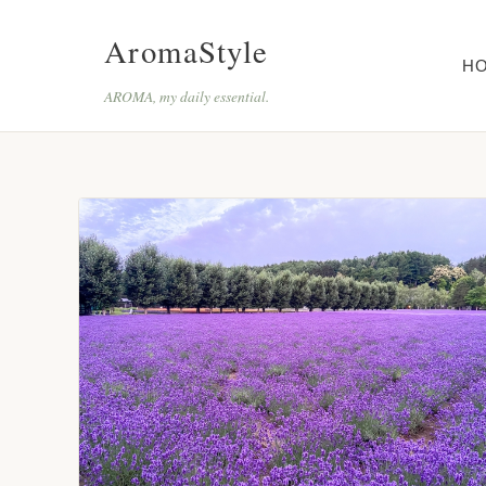
AromaStyle
H
AROMA, my daily essential.