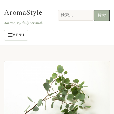
AromaStyle
検
索:
AROMA, my daily essential.
MENU