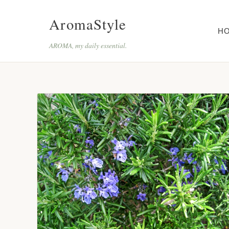
AromaStyle
H
AROMA, my daily essential.