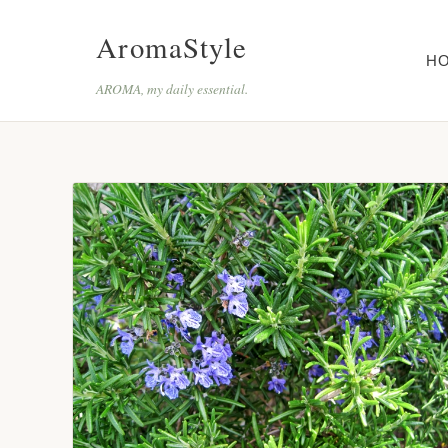
AromaStyle
H
AROMA, my daily essential.