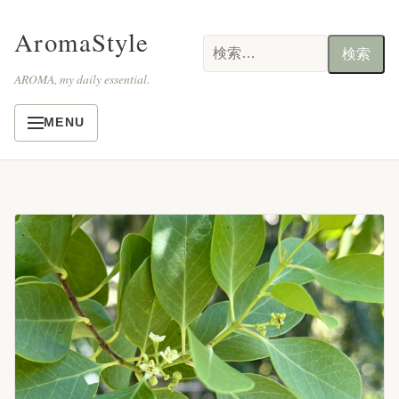
AromaStyle
検
索:
AROMA, my daily essential.
MENU