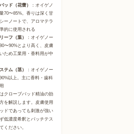
バッド（花蕾）
：オイゲノ
量70〜85%。香りは深く甘
シーノートで、アロマテラ
準的に使用される
リーフ（葉）
：オイゲノー
80〜90%とより高く、皮膚
いため工業用・香料用が中
ステム（茎）
：オイゲノー
90%以上。主に香料・歯科
用
はクローブバッド精油の効
方を解説します。皮膚使用
ッドであっても刺激が強い
ず低濃度希釈とパッチテス
てください。