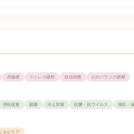
高揚感
ストレス緩和
自信回復
心のバランス調整
消化促進
鎮痛
冷え対策
抗菌・抗ウイルス
強壮・
ニキビケア