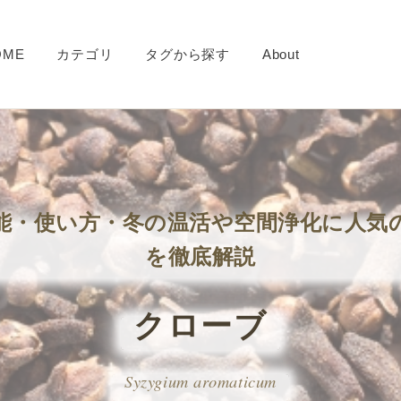
OME
カテゴリ
タグから探す
About
能・使い方・冬の温活や空間浄化に人気
を徹底解説
クローブ
Syzygium aromaticum