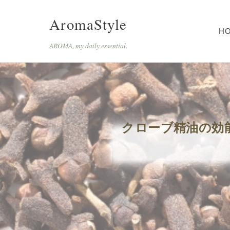
AromaStyle
H
AROMA, my daily essential.
クローブ精油の効