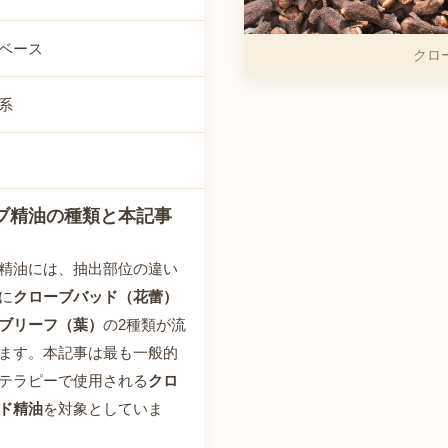
ベース
クロ
系
ブ精油の種類と本記事
精油には、抽出部位の違い
に
クローブバッド（花蕾）
ブリーフ（葉）
の2種類が流
ます。本記事は最も一般的
テラピーで使用される
クロ
ド精油
を対象としていま