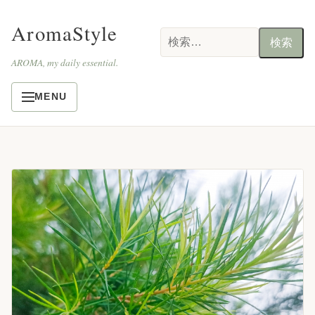
AromaStyle
検
索:
AROMA, my daily essential.
MENU