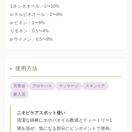
1,8-シネオール：1〜10%
α-テルピネオール：2〜8%
α-ピネン：1〜6%
リモネン：0.5〜4%
p-サイメン：0.5〜8%
使用方法
芳香浴
アロマバス
マッサージ
スキンケア
吸入法
ニキビケアスポット使い
清潔な綿棒にホホバオイル数滴とティートリー1
滴を混ぜ、気になる部分にピンポイントで塗布。