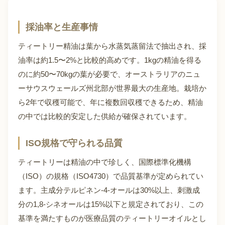
採油率と生産事情
ティートリー精油は葉から水蒸気蒸留法で抽出され、採
油率は約1.5〜2%と比較的高めです。1kgの精油を得る
のに約50〜70kgの葉が必要で、オーストラリアのニュ
ーサウスウェールズ州北部が世界最大の生産地。栽培か
ら2年で収穫可能で、年に複数回収穫できるため、精油
の中では比較的安定した供給が確保されています。
ISO規格で守られる品質
ティートリーは精油の中で珍しく、国際標準化機構
（ISO）の規格（ISO4730）で品質基準が定められてい
ます。主成分テルピネン-4-オールは30%以上、刺激成
分の1,8-シネオールは15%以下と規定されており、この
基準を満たすものが医療品質のティートリーオイルとし