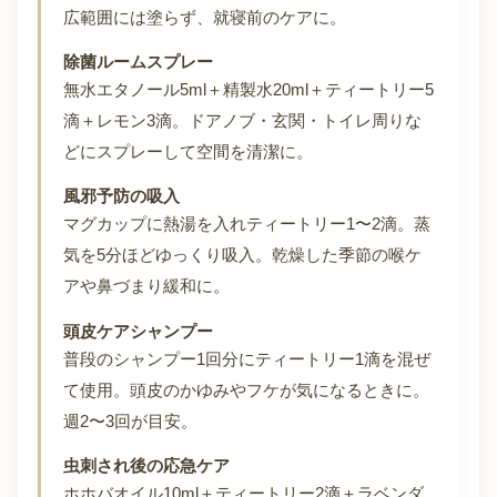
広範囲には塗らず、就寝前のケアに。
除菌ルームスプレー
無水エタノール5ml＋精製水20ml＋ティートリー5
滴＋レモン3滴。ドアノブ・玄関・トイレ周りな
どにスプレーして空間を清潔に。
風邪予防の吸入
マグカップに熱湯を入れティートリー1〜2滴。蒸
気を5分ほどゆっくり吸入。乾燥した季節の喉ケ
アや鼻づまり緩和に。
頭皮ケアシャンプー
普段のシャンプー1回分にティートリー1滴を混ぜ
て使用。頭皮のかゆみやフケが気になるときに。
週2〜3回が目安。
虫刺され後の応急ケア
ホホバオイル10ml＋ティートリー2滴＋ラベンダ