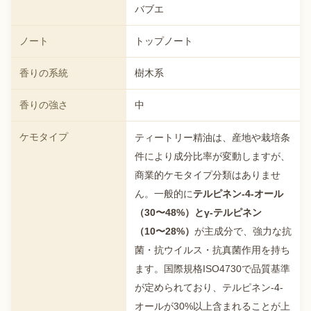
バブエ
ノート
トップノート
香りの系統
樹木系
香りの強さ
中
ケモタイプ
ティートリー精油は、産地や栽培条
件により成分比率が変動しますが、
商業的ケモタイプ分類はありませ
ん。一般的に
テルピネン-4-オール
（30〜48%）とγ-テルピネン
（10〜28%）
が主成分で、強力な抗
菌・抗ウイルス・抗真菌作用を持ち
ます。国際規格ISO4730で品質基準
が定められており、テルピネン-4-
オールが30%以上含まれることが上