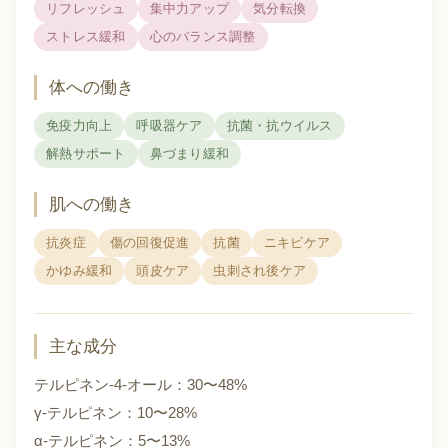
リフレッシュ
集中力アップ
気分転換
ストレス緩和
心のバランス調整
体への働き
免疫力向上
呼吸器ケア
抗菌・抗ウイルス
解熱サポート
鼻づまり緩和
肌への働き
抗炎症
傷の回復促進
抗菌
ニキビケア
かゆみ緩和
頭皮ケア
虫刺され後ケア
主な成分
テルピネン-4-オール：30〜48%
γ-テルピネン：10〜28%
α-テルピネン：5〜13%