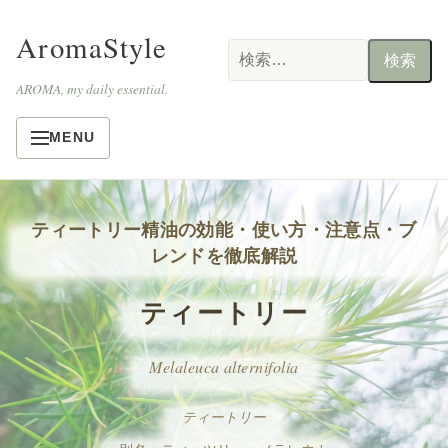
AromaStyle
検
索:
AROMA, my daily essential.
MENU
ティートリー精油の効能・使い方・注意点・ブ
レンドを徹底解説
ティートリー
Melaleuca alternifolia
ティートリー