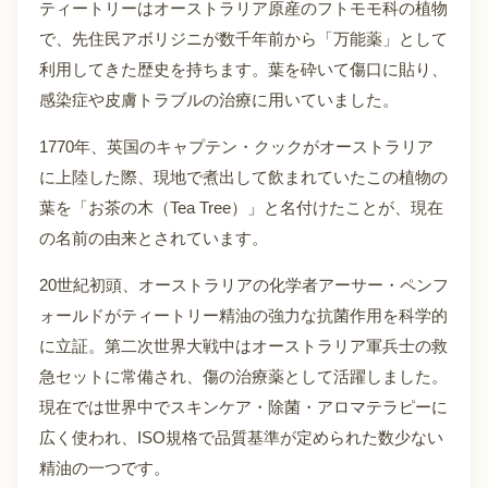
ティートリーはオーストラリア原産のフトモモ科の植物
で、先住民アボリジニが数千年前から「万能薬」として
利用してきた歴史を持ちます。葉を砕いて傷口に貼り、
感染症や皮膚トラブルの治療に用いていました。
1770年、英国のキャプテン・クックがオーストラリア
に上陸した際、現地で煮出して飲まれていたこの植物の
葉を「お茶の木（Tea Tree）」と名付けたことが、現在
の名前の由来とされています。
20世紀初頭、オーストラリアの化学者アーサー・ペンフ
ォールドがティートリー精油の強力な抗菌作用を科学的
に立証。第二次世界大戦中はオーストラリア軍兵士の救
急セットに常備され、傷の治療薬として活躍しました。
現在では世界中でスキンケア・除菌・アロマテラピーに
広く使われ、ISO規格で品質基準が定められた数少ない
精油の一つです。