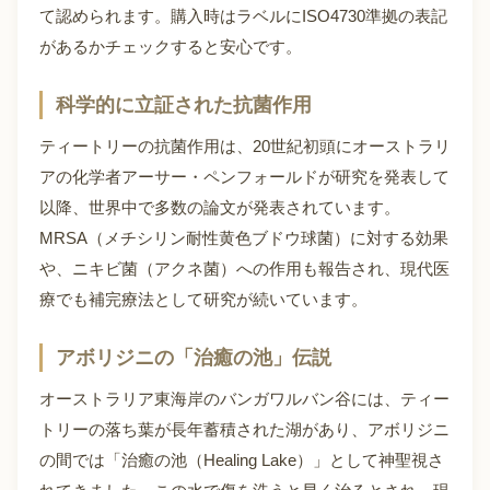
て認められます。購入時はラベルにISO4730準拠の表記
があるかチェックすると安心です。
科学的に立証された抗菌作用
ティートリーの抗菌作用は、20世紀初頭にオーストラリ
アの化学者アーサー・ペンフォールドが研究を発表して
以降、世界中で多数の論文が発表されています。
MRSA（メチシリン耐性黄色ブドウ球菌）に対する効果
や、ニキビ菌（アクネ菌）への作用も報告され、現代医
療でも補完療法として研究が続いています。
アボリジニの「治癒の池」伝説
オーストラリア東海岸のバンガワルバン谷には、ティー
トリーの落ち葉が長年蓄積された湖があり、アボリジニ
の間では「治癒の池（Healing Lake）」として神聖視さ