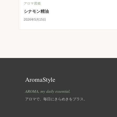
アロマ図鑑
シナモン精油
2026年5月15日
AromaStyle
AROMA, my daily essential.
アロマで、毎日にきらめきをプラス。