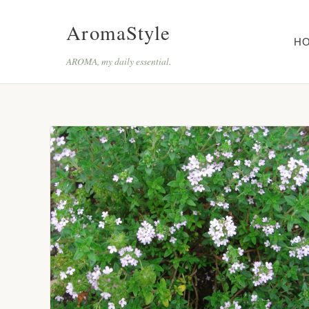
AromaStyle
H
AROMA, my daily essential.