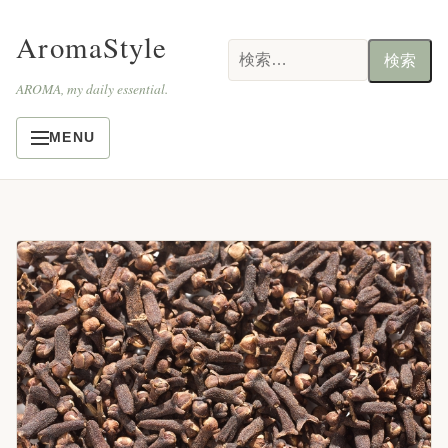
AromaStyle
検
索:
AROMA, my daily essential.
MENU