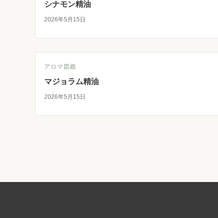
シナモン精油
2026年5月15日
アロマ図鑑
マジョラム精油
2026年5月15日
投
稿
の
ペ
ー