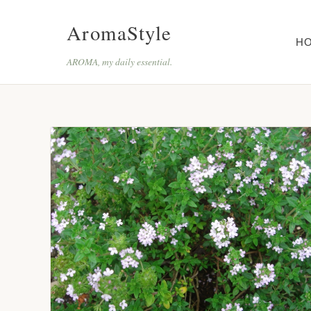
AromaStyle
H
AROMA, my daily essential.