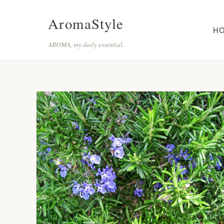
AromaStyle
H
AROMA, my daily essential.