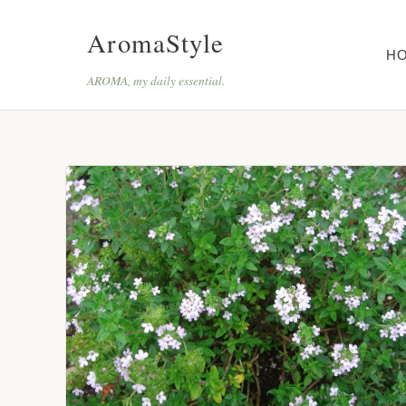
AromaStyle
H
AROMA, my daily essential.